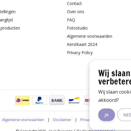
Contact
tellingen
Over ons
anglijst
FAQ
k producten
Fotostudio
Algemene voorwaarden
Kerstkaart 2024
Privacy Policy
Wij slaan
verbeter
Wij slaan cook
akkoord?
JA
NE
Algemene voorwaarden
|
Disclaimer
|
Privacy Policy
|
RSS Feed