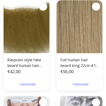
Rasputin style fake
Full human hair
beard human hair
beard long 22cm #16
#16(theater)
€42,00
(theater)
€56,00
TOEVOEGEN
TOEVOEGEN