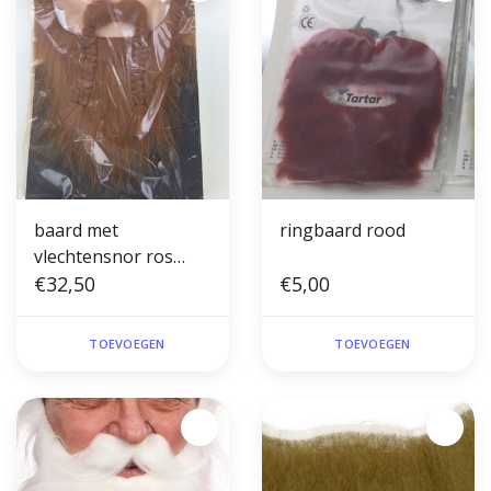
baard met
ringbaard rood
vlechtensnor ros
handgeknoopt
€32,50
€5,00
TOEVOEGEN
TOEVOEGEN