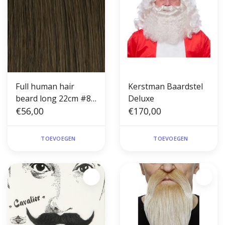
Full human hair
Kerstman Baardstel
beard long 22cm #8
Deluxe
(theater)
€56,00
€170,00
TOEVOEGEN
TOEVOEGEN