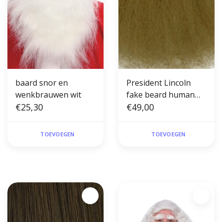
baard snor en
President Lincoln
wenkbrauwen wit
fake beard human
€25,30
hear #16 (theater)
€49,00
TOEVOEGEN
TOEVOEGEN