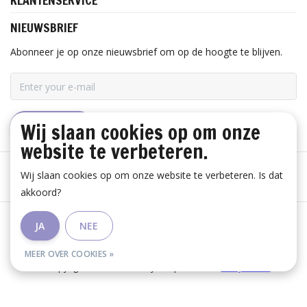
KLANTENSERVICE
NIEUWSBRIEF
Abonneer je op onze nieuwsbrief om op de hoogte te blijven.
Wij slaan cookies op om onze
ABONNEER
website te verbeteren.
Wij slaan cookies op om onze website te verbeteren. Is dat
akkoord?
Algemene voorwaarden
|
Disclaimer
|
Privacy Policy
|
JA
NEE
RSS Feed
MEER OVER COOKIES »
© Copyright 2026 - Huis Baeyens | Realisatie
InStijl Media