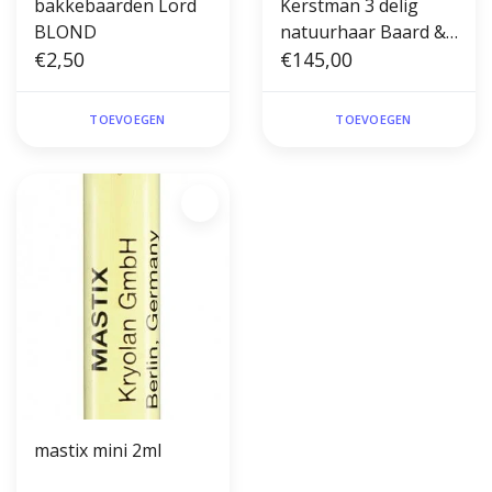
bakkebaarden Lord
Kerstman 3 delig
BLOND
natuurhaar Baard &
€2,50
Pruik baardstel en
€145,00
losse snor
TOEVOEGEN
TOEVOEGEN
mastix mini 2ml