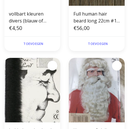
vollbart kleuren
Full human hair
divers (blauw of
beard long 22cm #10
groen)
€4,50
(theater)
€56,00
TOEVOEGEN
TOEVOEGEN