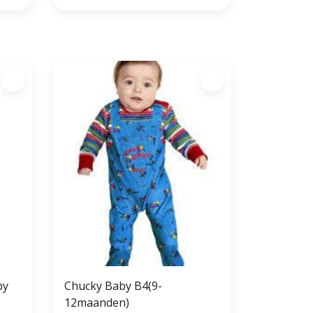
by
Chucky Baby B4(9-
12maanden)