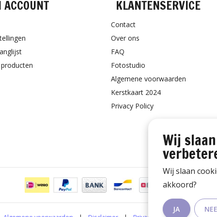
N ACCOUNT
KLANTENSERVICE
Contact
tellingen
Over ons
anglijst
FAQ
k producten
Fotostudio
Algemene voorwaarden
Kerstkaart 2024
Privacy Policy
Wij slaan
verbeter
Wij slaan cook
akkoord?
JA
NE
Algemene voorwaarden
|
Disclaimer
|
Privacy Policy
|
RSS Feed