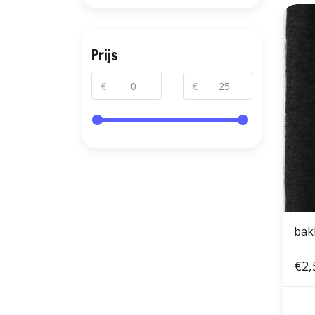
Prijs
€
€
bak
€2,