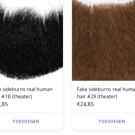
e sideburns real human
Fake sideburns real hum
r #1B (theater)
hair #29 (theater)
,85
€24,85
TOEVOEGEN
TOEVOEGEN