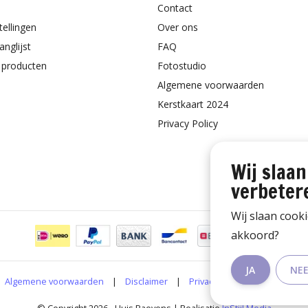
Contact
tellingen
Over ons
anglijst
FAQ
k producten
Fotostudio
Algemene voorwaarden
Kerstkaart 2024
Privacy Policy
Wij slaan
verbeter
Wij slaan cook
akkoord?
JA
NE
Algemene voorwaarden
|
Disclaimer
|
Privacy Policy
|
RSS Feed