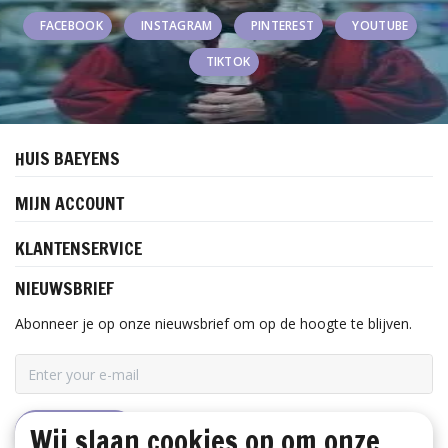
FACEBOOK
INSTAGRAM
PINTEREST
YOUTUBE
TIKTOK
HUIS BAEYENS
MIJN ACCOUNT
KLANTENSERVICE
NIEUWSBRIEF
Abonneer je op onze nieuwsbrief om op de hoogte te blijven.
Wij slaan cookies op om onze
ABONNEER