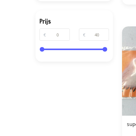
Prijs
€
€