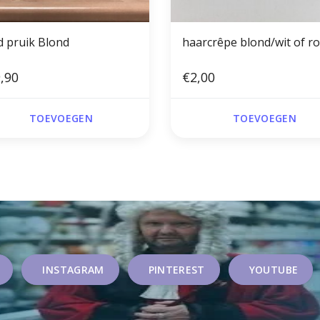
d pruik Blond
haarcrêpe blond/wit of r
,90
€2,00
TOEVOEGEN
TOEVOEGEN
INSTAGRAM
PINTEREST
YOUTUBE