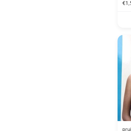
€1,
pru