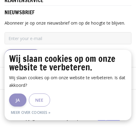
KLANTENSERVICE
NIEUWSBRIEF
Abonneer je op onze nieuwsbrief om op de hoogte te blijven.
Wij slaan cookies op om onze
ABONNEER
website te verbeteren.
Wij slaan cookies op om onze website te verbeteren. Is dat
akkoord?
Algemene voorwaarden
|
Disclaimer
|
Privacy Policy
|
JA
NEE
RSS Feed
MEER OVER COOKIES »
© Copyright 2026 - Huis Baeyens | Realisatie
InStijl Media