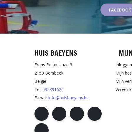
FACEBOOK
HUIS BAEYENS
MIJ
Frans Beirenslaan 3
Inloggen
2150 Borsbeek
Mijn bes
België
Mijn verl
Tel:
032391626
Vergelij
E-mail:
info@huisbaeyens.be