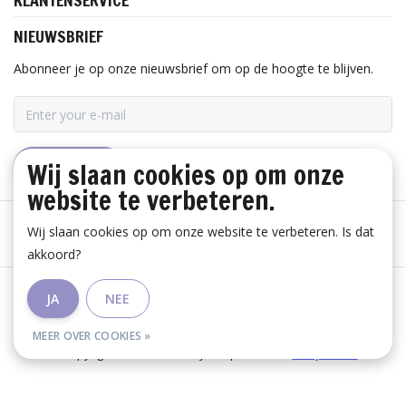
KLANTENSERVICE
NIEUWSBRIEF
Abonneer je op onze nieuwsbrief om op de hoogte te blijven.
Wij slaan cookies op om onze
ABONNEER
website te verbeteren.
Wij slaan cookies op om onze website te verbeteren. Is dat
akkoord?
Algemene voorwaarden
|
Disclaimer
|
Privacy Policy
|
JA
NEE
RSS Feed
MEER OVER COOKIES »
© Copyright 2026 - Huis Baeyens | Realisatie
InStijl Media