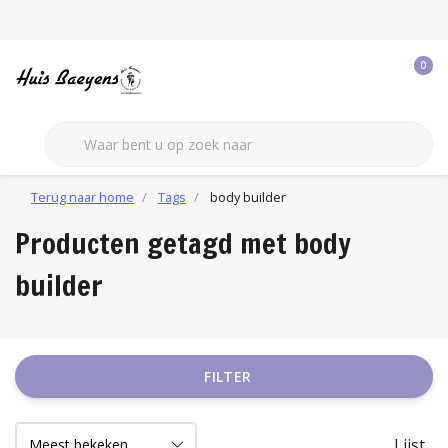
0
Terug naar home
Tags
body builder
Producten getagd met body
builder
FILTER
Lijst