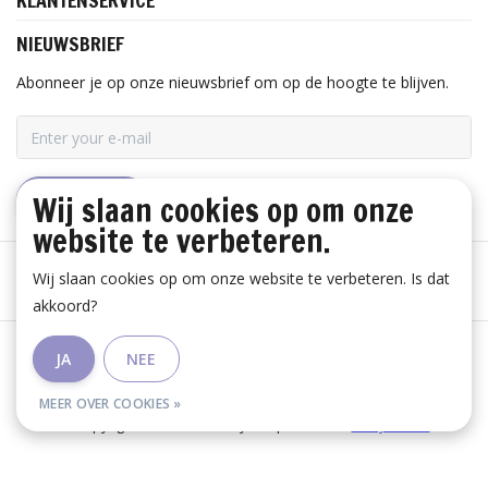
KLANTENSERVICE
NIEUWSBRIEF
Abonneer je op onze nieuwsbrief om op de hoogte te blijven.
Wij slaan cookies op om onze
ABONNEER
website te verbeteren.
Wij slaan cookies op om onze website te verbeteren. Is dat
akkoord?
Algemene voorwaarden
|
Disclaimer
|
Privacy Policy
|
JA
NEE
RSS Feed
MEER OVER COOKIES »
© Copyright 2026 - Huis Baeyens | Realisatie
InStijl Media