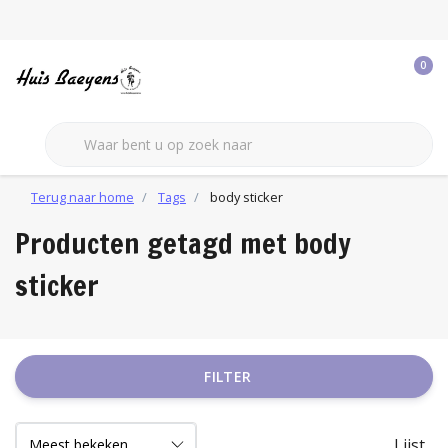
0
Terug naar home
Tags
body sticker
Producten getagd met body
sticker
FILTER
Lijst