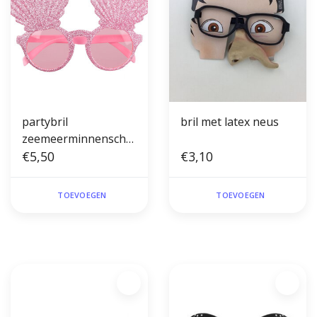
partybril
bril met latex neus
zeemeerminnenschel
p
€5,50
€3,10
TOEVOEGEN
TOEVOEGEN