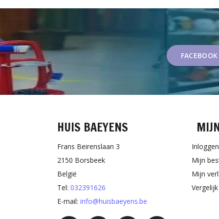
FACEBOOK
HUIS BAEYENS
MIJ
Frans Beirenslaan 3
Inloggen
2150 Borsbeek
Mijn bes
België
Mijn verl
Tel:
032391626
Vergelij
E-mail:
info@huisbaeyens.be