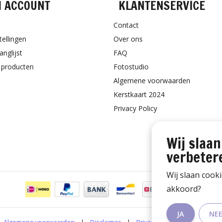
N ACCOUNT
KLANTENSERVICE
Contact
tellingen
Over ons
anglijst
FAQ
k producten
Fotostudio
Algemene voorwaarden
Kerstkaart 2024
Privacy Policy
Wij slaan
verbeter
Wij slaan cook
akkoord?
JA
NE
Algemene voorwaarden
|
Disclaimer
|
Privacy Policy
|
RSS Feed