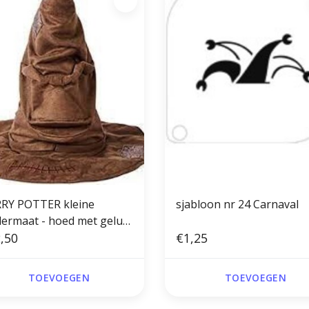
RY POTTER kleine
sjabloon nr 24 Carnaval
at - hoed met geluid
essoire - sorteerhoed
,50
€1,25
TOEVOEGEN
TOEVOEGEN