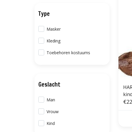
Type
Masker
Kleding
Toebehoren kostuums
Geslacht
HAR
kinderma
Man
acc
€22
Vrouw
Kind