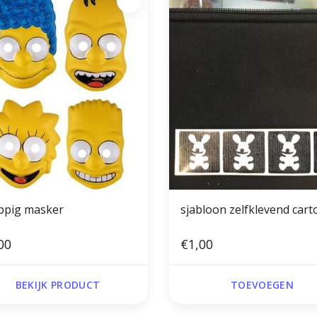
ppig masker
sjabloon zelfklevend car
00
€1,00
BEKIJK PRODUCT
TOEVOEGEN