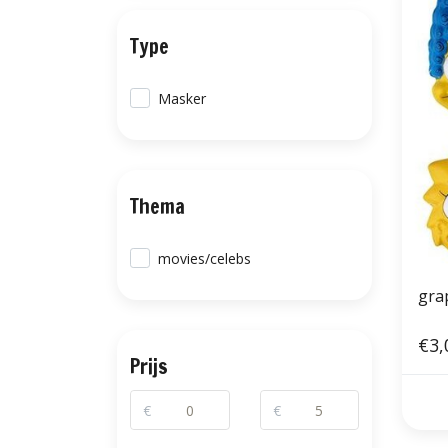
Type
Masker
Thema
movies/celebs
gra
€3,
Prijs
€
€