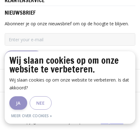
KLANTENSERVICE
NIEUWSBRIEF
Abonneer je op onze nieuwsbrief om op de hoogte te blijven.
Wij slaan cookies op om onze
ABONNEER
website te verbeteren.
Wij slaan cookies op om onze website te verbeteren. Is dat
akkoord?
Algemene voorwaarden
|
Disclaimer
|
Privacy Policy
|
JA
NEE
RSS Feed
MEER OVER COOKIES »
© Copyright 2026 - Huis Baeyens | Realisatie
InStijl Media