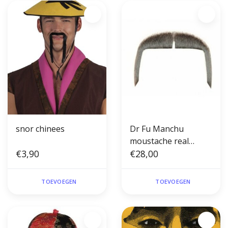
snor chinees
Dr Fu Manchu
moustache real
€3,90
human hair #56
€28,00
TOEVOEGEN
TOEVOEGEN