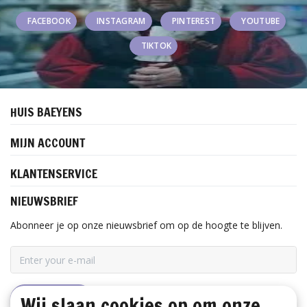
FACEBOOK
INSTAGRAM
PINTEREST
YOUTUBE
TIKTOK
HUIS BAEYENS
MIJN ACCOUNT
KLANTENSERVICE
NIEUWSBRIEF
Abonneer je op onze nieuwsbrief om op de hoogte te blijven.
Wij slaan cookies op om onze
ABONNEER