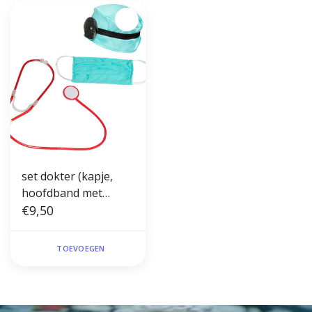
set dokter (kapje,
hoofdband met
frontale reflector,
€9,50
mondkapje en
stethoscoop)
TOEVOEGEN