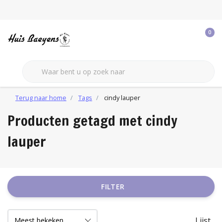
0
Terug naar home
Tags
cindy lauper
Producten getagd met cindy
lauper
FILTER
Lijst