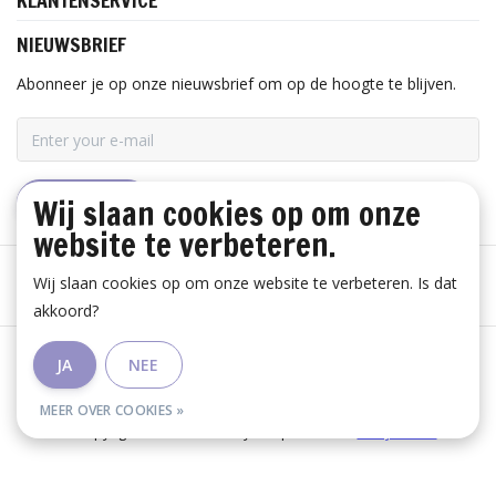
KLANTENSERVICE
NIEUWSBRIEF
Abonneer je op onze nieuwsbrief om op de hoogte te blijven.
Wij slaan cookies op om onze
ABONNEER
website te verbeteren.
Wij slaan cookies op om onze website te verbeteren. Is dat
akkoord?
Algemene voorwaarden
|
Disclaimer
|
Privacy Policy
|
JA
NEE
RSS Feed
MEER OVER COOKIES »
© Copyright 2026 - Huis Baeyens | Realisatie
InStijl Media