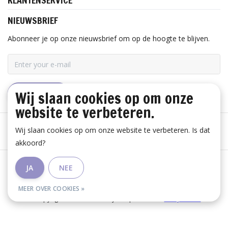
KLANTENSERVICE
NIEUWSBRIEF
Abonneer je op onze nieuwsbrief om op de hoogte te blijven.
Wij slaan cookies op om onze
ABONNEER
website te verbeteren.
Wij slaan cookies op om onze website te verbeteren. Is dat
akkoord?
Algemene voorwaarden
|
Disclaimer
|
Privacy Policy
|
JA
NEE
RSS Feed
MEER OVER COOKIES »
© Copyright 2026 - Huis Baeyens | Realisatie
InStijl Media