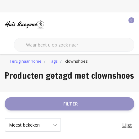
0
Terug naar home
Tags
clownshoes
Producten getagd met clownshoes
FILTER
Lijst