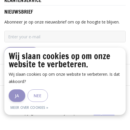
KLANTENSERVICE
NIEUWSBRIEF
Abonneer je op onze nieuwsbrief om op de hoogte te blijven.
Wij slaan cookies op om onze
ABONNEER
website te verbeteren.
Wij slaan cookies op om onze website te verbeteren. Is dat
akkoord?
Algemene voorwaarden
|
Disclaimer
|
Privacy Policy
|
JA
NEE
RSS Feed
MEER OVER COOKIES »
© Copyright 2026 - Huis Baeyens | Realisatie
InStijl Media