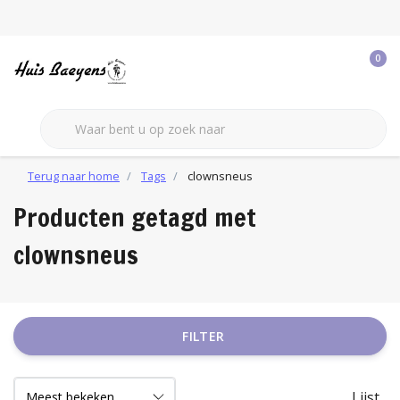
0
Terug naar home
Tags
clownsneus
Producten getagd met
clownsneus
FILTER
Lijst