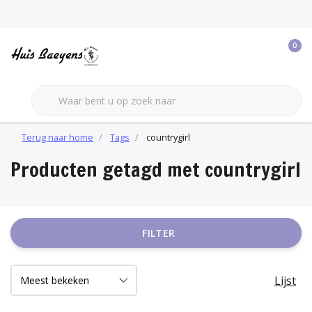
0
Terug naar home
Tags
countrygirl
Producten getagd met countrygirl
FILTER
Lijst