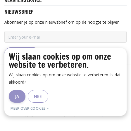
KLANTENSERVICE
NIEUWSBRIEF
Abonneer je op onze nieuwsbrief om op de hoogte te blijven.
Wij slaan cookies op om onze
ABONNEER
website te verbeteren.
Wij slaan cookies op om onze website te verbeteren. Is dat
akkoord?
Algemene voorwaarden
|
Disclaimer
|
Privacy Policy
|
JA
NEE
RSS Feed
MEER OVER COOKIES »
© Copyright 2026 - Huis Baeyens | Realisatie
InStijl Media