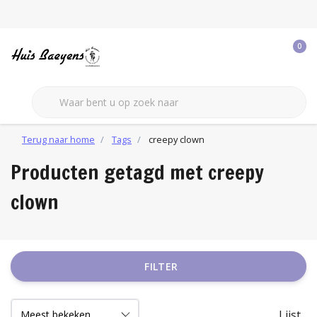
0
Terug naar home
Tags
creepy clown
Producten getagd met creepy
clown
FILTER
Lijst