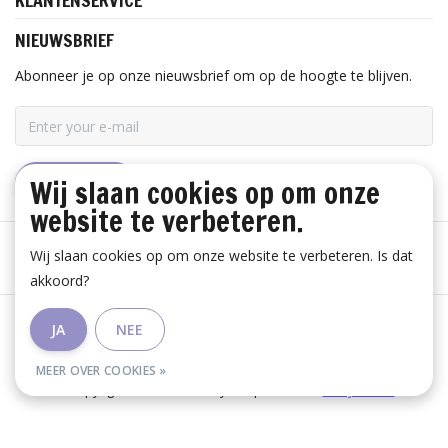
KLANTENSERVICE
NIEUWSBRIEF
Abonneer je op onze nieuwsbrief om op de hoogte te blijven.
Wij slaan cookies op om onze
ABONNEER
website te verbeteren.
Wij slaan cookies op om onze website te verbeteren. Is dat
akkoord?
Algemene voorwaarden
|
Disclaimer
|
Privacy Policy
|
JA
NEE
RSS Feed
MEER OVER COOKIES »
© Copyright 2026 - Huis Baeyens | Realisatie
InStijl Media