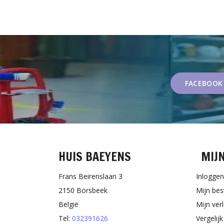
FACEBOOK
HUIS BAEYENS
MIJ
Frans Beirenslaan 3
Inloggen
2150 Borsbeek
Mijn bes
België
Mijn verl
Tel:
032391626
Vergelij