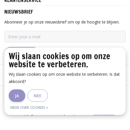
KLANTENSERVICE
NIEUWSBRIEF
Abonneer je op onze nieuwsbrief om op de hoogte te blijven.
Wij slaan cookies op om onze
ABONNEER
website te verbeteren.
Wij slaan cookies op om onze website te verbeteren. Is dat
akkoord?
Algemene voorwaarden
|
Disclaimer
|
Privacy Policy
|
JA
NEE
RSS Feed
MEER OVER COOKIES »
© Copyright 2026 - Huis Baeyens | Realisatie
InStijl Media