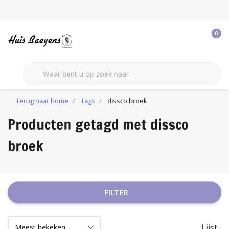
0
Terug naar home
Tags
dissco broek
Producten getagd met dissco
broek
FILTER
Lijst