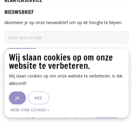
KLANTENSERVICE
NIEUWSBRIEF
Abonneer je op onze nieuwsbrief om op de hoogte te blijven.
Wij slaan cookies op om onze
ABONNEER
website te verbeteren.
Wij slaan cookies op om onze website te verbeteren. Is dat
akkoord?
Algemene voorwaarden
|
Disclaimer
|
Privacy Policy
|
JA
NEE
RSS Feed
MEER OVER COOKIES »
© Copyright 2026 - Huis Baeyens | Realisatie
InStijl Media