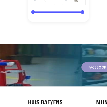
€
€
FACEBOOK
HUIS BAEYENS
MIJ