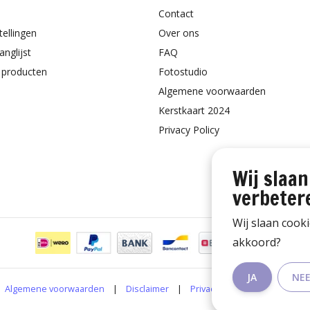
Contact
tellingen
Over ons
anglijst
FAQ
k producten
Fotostudio
Algemene voorwaarden
Kerstkaart 2024
Privacy Policy
Wij slaan
verbeter
Wij slaan cook
akkoord?
JA
NE
Algemene voorwaarden
|
Disclaimer
|
Privacy Policy
|
RSS Feed