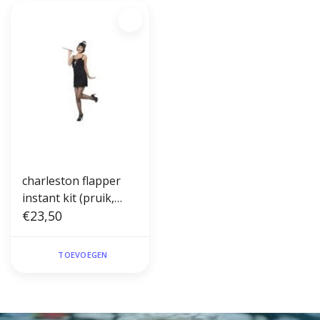
charleston flapper
instant kit (pruik,
ketting, hoofdband
€23,50
en sigarettenhouder)
TOEVOEGEN