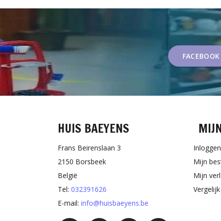
FACEBOOK
HUIS BAEYENS
MIJ
Frans Beirenslaan 3
Inloggen
2150 Borsbeek
Mijn bes
België
Mijn verl
Tel:
032391626
Vergelij
E-mail:
info@huisbaeyens.be