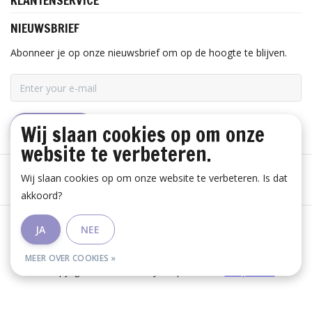
KLANTENSERVICE
NIEUWSBRIEF
Abonneer je op onze nieuwsbrief om op de hoogte te blijven.
Wij slaan cookies op om onze
ABONNEER
website te verbeteren.
Wij slaan cookies op om onze website te verbeteren. Is dat
akkoord?
Algemene voorwaarden
|
Disclaimer
|
Privacy Policy
|
JA
NEE
RSS Feed
MEER OVER COOKIES »
© Copyright 2026 - Huis Baeyens | Realisatie
InStijl Media