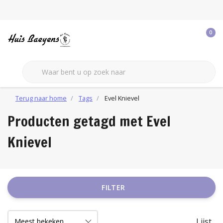
0
Terug naar home
Tags
Evel Knievel
Producten getagd met Evel
Knievel
FILTER
Lijst