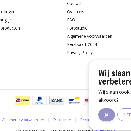
Contact
tellingen
Over ons
anglijst
FAQ
k producten
Fotostudio
Algemene voorwaarden
Kerstkaart 2024
Privacy Policy
Wij slaan
verbeter
Wij slaan cook
akkoord?
JA
NE
Algemene voorwaarden
|
Disclaimer
|
Privacy Policy
|
RSS Feed