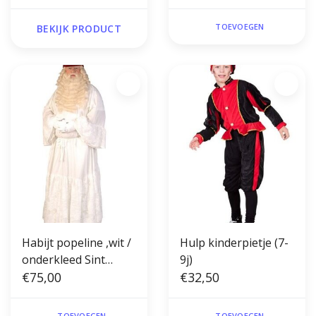
TOEVOEGEN
BEKIJK PRODUCT
Habijt popeline ,wit /
Hulp kinderpietje (7-
onderkleed Sint
9j)
(onesize)
€75,00
€32,50
TOEVOEGEN
TOEVOEGEN