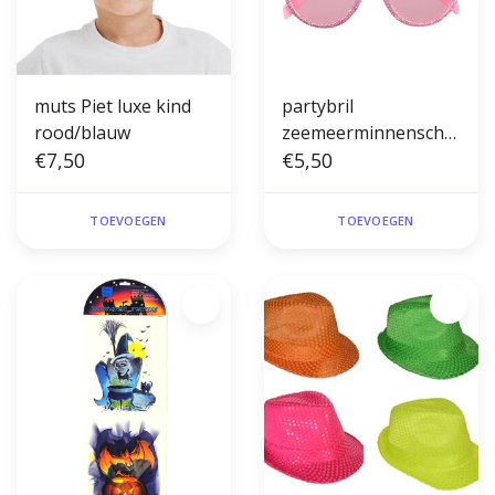
muts Piet luxe kind
partybril
rood/blauw
zeemeerminnenschel
€7,50
p
€5,50
TOEVOEGEN
TOEVOEGEN