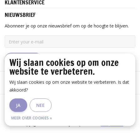
KLANTENSERVICE
NIEUWSBRIEF
Abonneer je op onze nieuwsbrief om op de hoogte te blijven.
Wij slaan cookies op om onze
ABONNEER
website te verbeteren.
Wij slaan cookies op om onze website te verbeteren. Is dat
akkoord?
Algemene voorwaarden
|
Disclaimer
|
Privacy Policy
|
JA
NEE
RSS Feed
MEER OVER COOKIES »
© Copyright 2026 - Huis Baeyens | Realisatie
InStijl Media