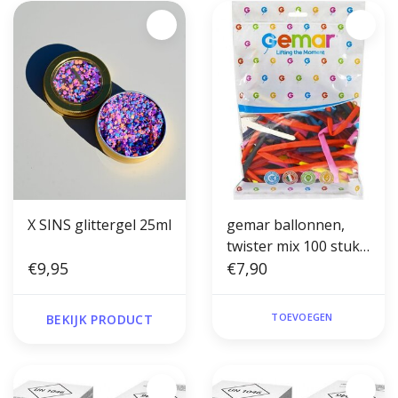
X SINS glittergel 25ml
gemar ballonnen,
twister mix 100 stuks
€9,95
pastel
€7,90
TOEVOEGEN
BEKIJK PRODUCT