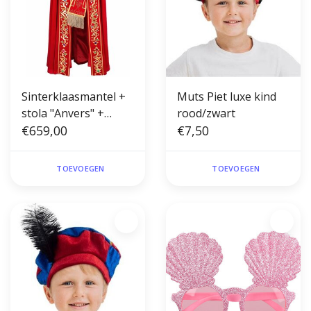
Sinterklaasmantel +
Muts Piet luxe kind
stola "Anvers" +
rood/zwart
myter
€659,00
€7,50
TOEVOEGEN
TOEVOEGEN