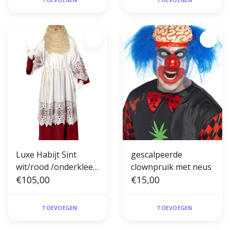
Luxe Habijt Sint
gescalpeerde
wit/rood /onderkleed
clownpruik met neus
(onesize)
€105,00
€15,00
TOEVOEGEN
TOEVOEGEN