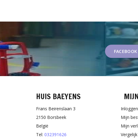
FACEBOOK
HUIS BAEYENS
MIJ
Frans Beirenslaan 3
Inloggen
2150 Borsbeek
Mijn bes
België
Mijn verl
Tel:
032391626
Vergelij