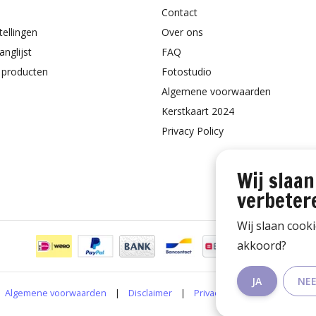
Contact
tellingen
Over ons
anglijst
FAQ
k producten
Fotostudio
Algemene voorwaarden
Kerstkaart 2024
Privacy Policy
Wij slaan
verbeter
Wij slaan cook
akkoord?
JA
NE
Algemene voorwaarden
|
Disclaimer
|
Privacy Policy
|
RSS Feed