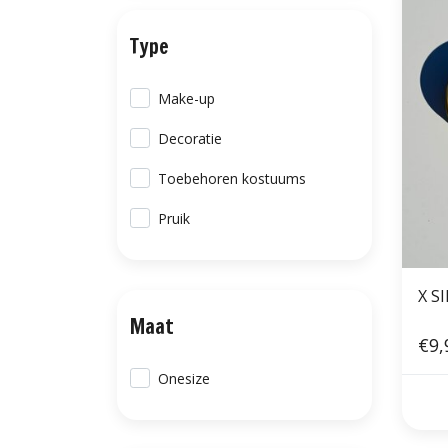
Type
Make-up
Decoratie
Toebehoren kostuums
Pruik
X SI
Maat
€9,
Onesize