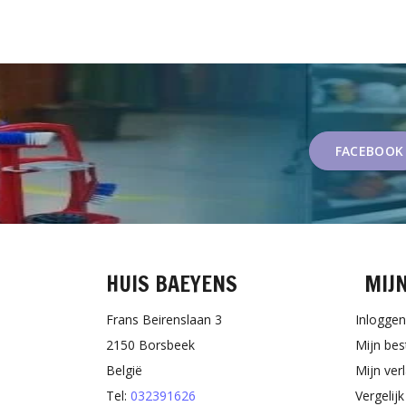
FACEBOOK
HUIS BAEYENS
MIJ
Frans Beirenslaan 3
Inloggen
2150 Borsbeek
Mijn bes
België
Mijn verl
Tel:
032391626
Vergelij