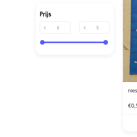
Prijs
€
€
nie
€0,