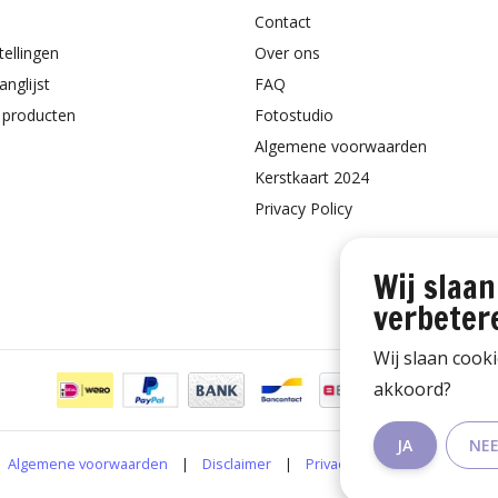
Contact
tellingen
Over ons
anglijst
FAQ
k producten
Fotostudio
Algemene voorwaarden
Kerstkaart 2024
Privacy Policy
Wij slaan
verbeter
Wij slaan cook
akkoord?
JA
NE
Algemene voorwaarden
|
Disclaimer
|
Privacy Policy
|
RSS Feed