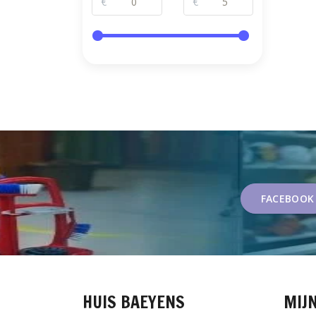
€
€
FACEBOOK
HUIS BAEYENS
MIJ