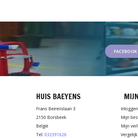
FACEBOOK
HUIS BAEYENS
MIJ
Frans Beirenslaan 3
Inloggen
2150 Borsbeek
Mijn bes
België
Mijn verl
Tel:
032391626
Vergelij