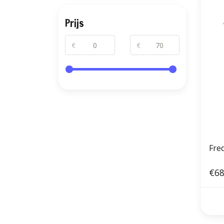
Prijs
€
€
Fre
€68