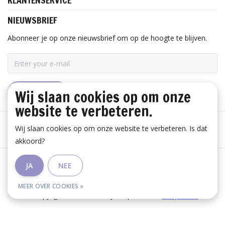
KLANTENSERVICE
NIEUWSBRIEF
Abonneer je op onze nieuwsbrief om op de hoogte te blijven.
Wij slaan cookies op om onze
ABONNEER
website te verbeteren.
Wij slaan cookies op om onze website te verbeteren. Is dat
akkoord?
Algemene voorwaarden
|
Disclaimer
|
Privacy Policy
|
JA
NEE
RSS Feed
MEER OVER COOKIES »
© Copyright 2026 - Huis Baeyens | Realisatie
InStijl Media