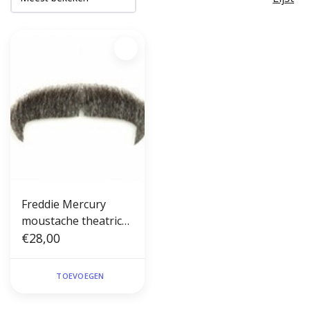
Freddie Mercury
moustache theatrical
human hair #60
€28,00
TOEVOEGEN