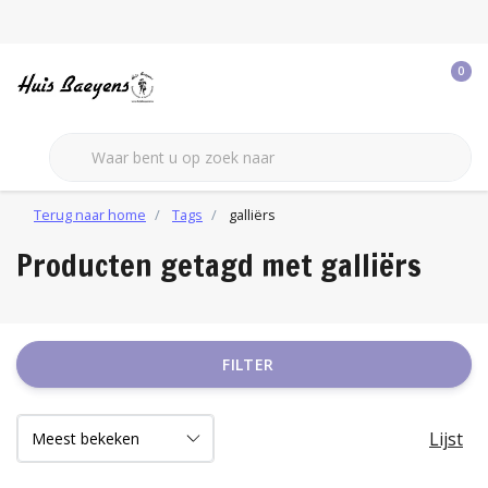
0
Terug naar home
Tags
galliërs
Producten getagd met galliërs
FILTER
Lijst