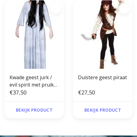
Kwade geest jurk /
Duistere geest piraat
evil spirit met pruik
(the ring)
€37,50
€27,50
BEKIJK PRODUCT
BEKIJK PRODUCT