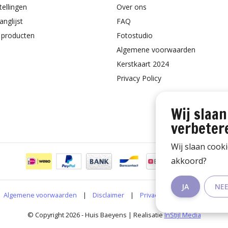
tellingen
Over ons
anglijst
FAQ
k producten
Fotostudio
Algemene voorwaarden
Kerstkaart 2024
Privacy Policy
Wij slaan
verbeter
Wij slaan cook
akkoord?
JA
NE
Algemene voorwaarden
|
Disclaimer
|
Privacy Policy
|
RSS Feed
© Copyright 2026 - Huis Baeyens | Realisatie
InStijl Media