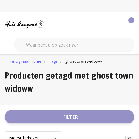
0
Terug naar home
Tags
ghost town widoww
Producten getagd met ghost town
widoww
FILTER
Lijst