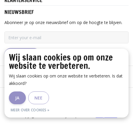
KLANTENSERVICE
NIEUWSBRIEF
Abonneer je op onze nieuwsbrief om op de hoogte te blijven.
Wij slaan cookies op om onze
ABONNEER
website te verbeteren.
Wij slaan cookies op om onze website te verbeteren. Is dat
akkoord?
Algemene voorwaarden
|
Disclaimer
|
Privacy Policy
|
JA
NEE
RSS Feed
MEER OVER COOKIES »
© Copyright 2026 - Huis Baeyens | Realisatie
InStijl Media