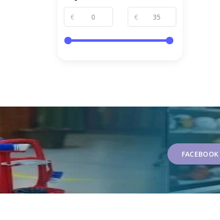
€
€
FACEBOOK