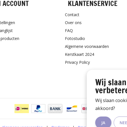
N ACCOUNT
KLANTENSERVICE
Contact
tellingen
Over ons
anglijst
FAQ
k producten
Fotostudio
Algemene voorwaarden
Kerstkaart 2024
Privacy Policy
Wij slaan
verbeter
Wij slaan cook
akkoord?
JA
NE