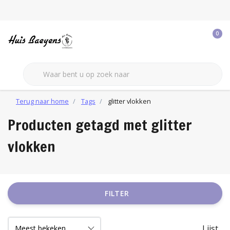
0
Terug naar home
Tags
glitter vlokken
Producten getagd met glitter
vlokken
FILTER
Lijst