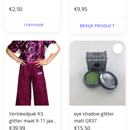
€2,50
€9,95
TOEVOEGEN
BEKIJK PRODUCT
Verkleedpak K3:
eye shadow glitter
glitter maat 9-11 jaar
matt GR37
(152)
€39,99
€15,50