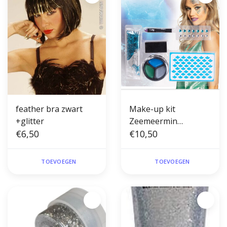
feather bra zwart
Make-up kit
+glitter
Zeemeermin
€6,50
(sjabloon, stickervel
€10,50
met 14 edelstenen,
vetschmink, glittergel
TOEVOEGEN
TOEVOEGEN
en spons)