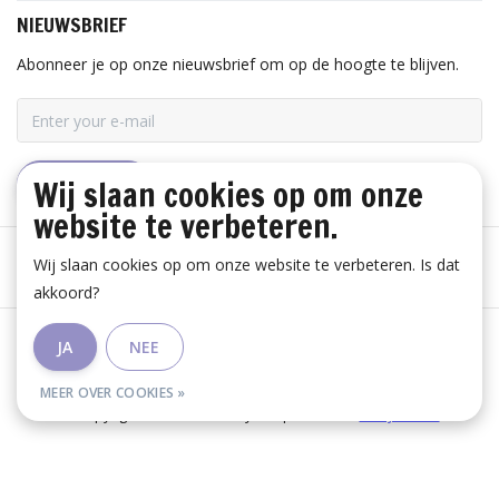
NIEUWSBRIEF
Abonneer je op onze nieuwsbrief om op de hoogte te blijven.
Wij slaan cookies op om onze
ABONNEER
website te verbeteren.
Wij slaan cookies op om onze website te verbeteren. Is dat
akkoord?
Algemene voorwaarden
|
Disclaimer
|
Privacy Policy
|
JA
NEE
RSS Feed
MEER OVER COOKIES »
© Copyright 2026 - Huis Baeyens | Realisatie
InStijl Media