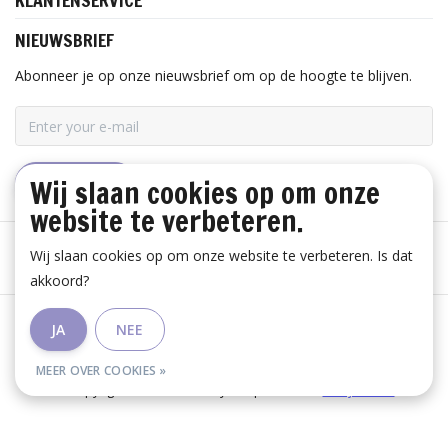
KLANTENSERVICE
NIEUWSBRIEF
Abonneer je op onze nieuwsbrief om op de hoogte te blijven.
Wij slaan cookies op om onze
ABONNEER
website te verbeteren.
Wij slaan cookies op om onze website te verbeteren. Is dat
akkoord?
Algemene voorwaarden
|
Disclaimer
|
Privacy Policy
|
JA
NEE
RSS Feed
MEER OVER COOKIES »
© Copyright 2026 - Huis Baeyens | Realisatie
InStijl Media