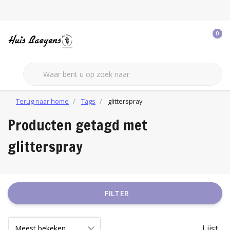
0
Terug naar home
Tags
glitterspray
Producten getagd met
glitterspray
FILTER
Lijst